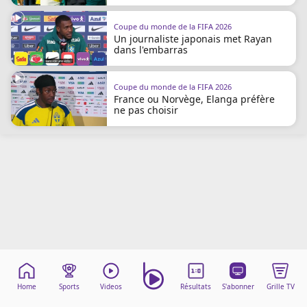
Mentions légales
Cookies
Coupe du monde de la FIFA 2026
Un journaliste japonais met Rayan
Protection des données
dans l'embarras
Paramétrer mon consentement
Coupe du monde de la FIFA 2026
France ou Norvège, Elanga préfère
ne pas choisir
Home
Sports
Videos
Résultats
S'abonner
Grille TV