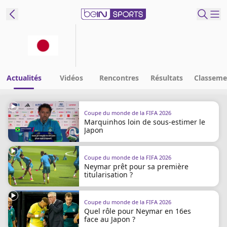
ORTS CONNECT
France
Edition
Actualités
Vidéos
Rencontres
Résultats
Classeme
Replays
Coupe du monde de la FIFA 2026
Podcasts
Marquinhos loin de sous-estimer le
En Direct
Japon
Coupe du monde de la FIFA 2026
Gérer les
Neymar prêt pour sa première
notifications
titularisation ?
Contactez nous
Grille TV
Coupe du monde de la FIFA 2026
beINSPIRED
Quel rôle pour Neymar en 16es
face au Japon ?
CGU