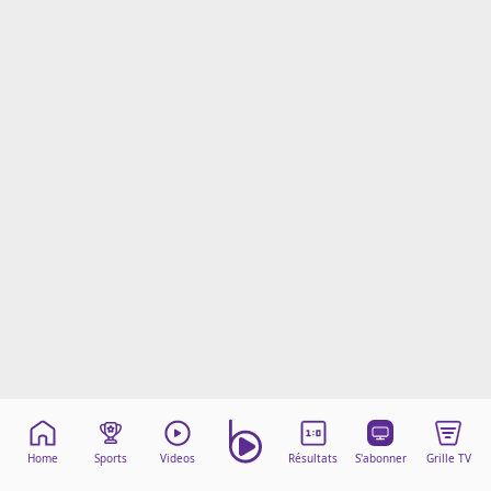
Mentions légales
Cookies
Protection des données
Paramétrer mon consentement
Home
Sports
Videos
Résultats
S'abonner
Grille TV