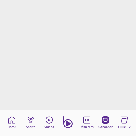
Mentions légales
Cookies
Protection des données
Paramétrer mon consentement
Home
Sports
Videos
Résultats
S'abonner
Grille TV