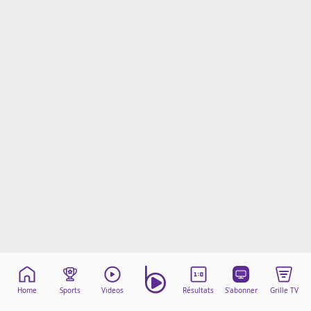
Mentions légales
Cookies
Protection des données
Paramétrer mon consentement
Home
Sports
Videos
Résultats
S'abonner
Grille TV