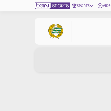
SPORTS
VIDE
beIN SPORTS CONNECT
Edition
France
Replays
Podcasts
En Direct
Gérer les notifications
Contactez nous
Grille TV
beINSPIRED
CGU
Mentions légales