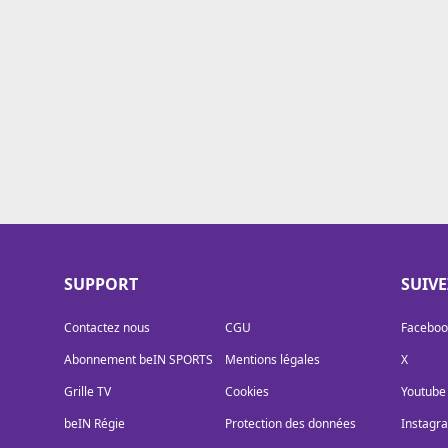
Cookies
Protection des données
Paramétrer mon consentement
SUPPORT
SUIV
Contactez nous
CGU
Faceboo
Abonnement beIN SPORTS
Mentions légales
X
Grille TV
Cookies
Youtube
beIN Régie
Protection des données
Instagr