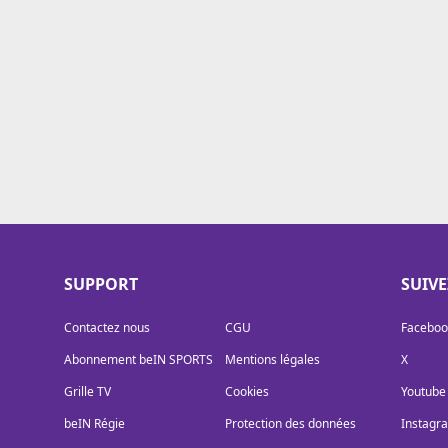
Cookies
Protection des données
Paramétrer mon consentement
SUPPORT
SUIV
Contactez nous
CGU
Faceboo
Abonnement beIN SPORTS
Mentions légales
X
Grille TV
Cookies
Youtube
beIN Régie
Protection des données
Instagr