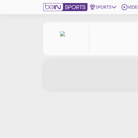
SPORTS
VIDE
beIN SPORTS CONNECT
Edition
France
Replays
Podcasts
En Direct
Gérer les notifications
Contactez nous
Grille TV
beINSPIRED
CGU
Mentions légales