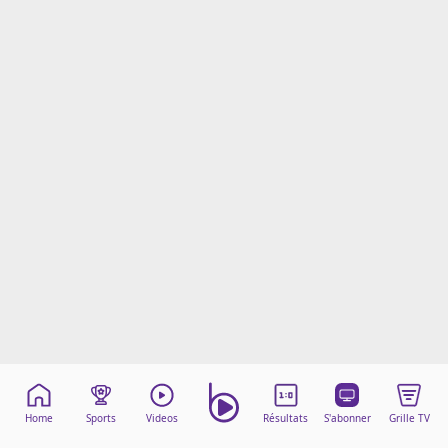
Mentions légales
Cookies
Protection des données
Paramétrer mon consentement
Home
Sports
Videos
Résultats
S'abonner
Grille TV