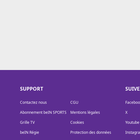
Cookies
Protection des données
Paramétrer mon consentement
SUPPORT
SUIV
Contactez nous
CGU
Faceboo
Abonnement beIN SPORTS
Mentions légales
X
Grille TV
Cookies
Youtube
beIN Régie
Protection des données
Instagr