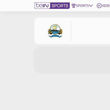
SPORTS
VIDE
beIN SPORTS CONNECT
Edition
France
Replays
Podcasts
En Direct
Gérer les notifications
Contactez nous
Grille TV
beINSPIRED
CGU
Mentions légales