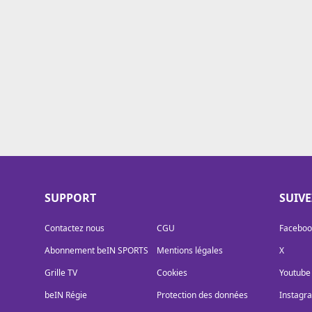
Cookies
Protection des données
Paramétrer mon consentement
SUPPORT
SUIV
Contactez nous
CGU
Faceboo
Abonnement beIN SPORTS
Mentions légales
X
Grille TV
Cookies
Youtube
beIN Régie
Protection des données
Instagr