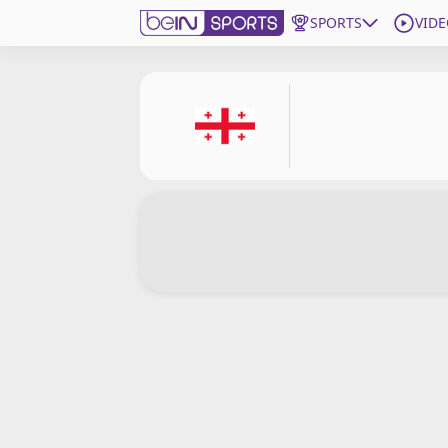
SPORTS
VIDE
beIN SPORTS CONNECT
Edition
France
Replays
Podcasts
En Direct
Gérer les notifications
Contactez nous
Grille TV
beINSPIRED
CGU
Mentions légales