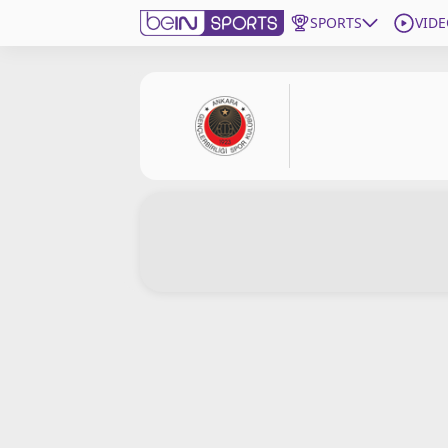
SPORTS
VIDE
beIN SPORTS CONNECT
Edition
France
Replays
Podcasts
En Direct
Gérer les notifications
Contactez nous
Grille TV
beINSPIRED
CGU
Mentions légales