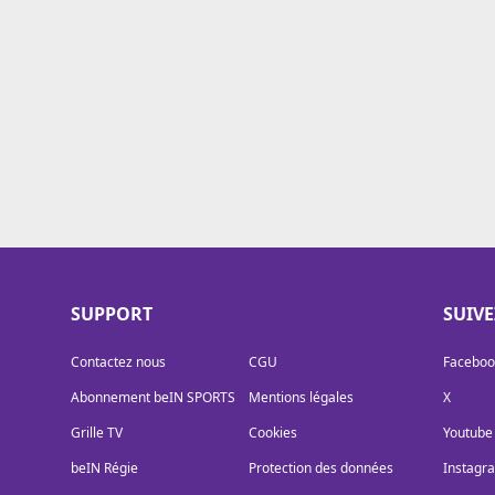
Cookies
Protection des données
Paramétrer mon consentement
SUPPORT
SUIV
Contactez nous
CGU
Faceboo
Abonnement beIN SPORTS
Mentions légales
X
Grille TV
Cookies
Youtube
beIN Régie
Protection des données
Instagr