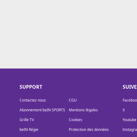
Cookies
Protection des données
Paramétrer mon consentement
SUPPORT
SUIV
Contactez nous
CGU
Faceboo
Abonnement beIN SPORTS
Mentions légales
X
Grille TV
Cookies
Youtube
beIN Régie
Protection des données
Instagr