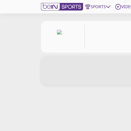
SPORTS
VIDE
beIN SPORTS CONNECT
Edition
France
Replays
Podcasts
En Direct
Gérer les notifications
Contactez nous
Grille TV
beINSPIRED
CGU
Mentions légales