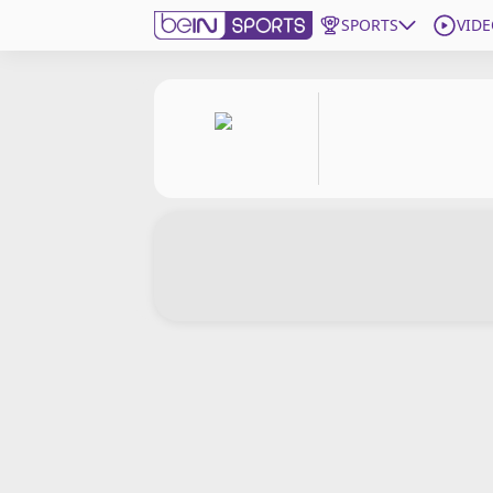
SPORTS
VIDE
beIN SPORTS CONNECT
Edition
France
Replays
Podcasts
En Direct
Gérer les notifications
Contactez nous
Grille TV
beINSPIRED
CGU
Mentions légales