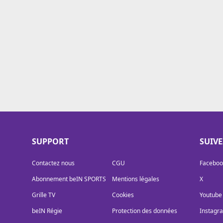
Cookies
Protection des données
Paramétrer mon consentement
SUPPORT
SUIV
Contactez nous
CGU
Faceboo
Abonnement beIN SPORTS
Mentions légales
X
Grille TV
Cookies
Youtube
beIN Régie
Protection des données
Instagr