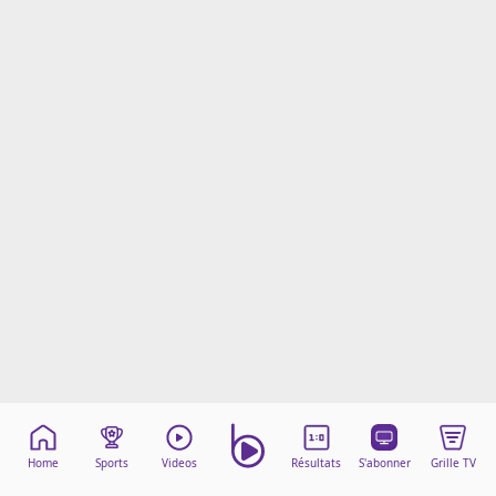
Mentions légales
Cookies
Protection des données
Paramétrer mon consentement
Home
Sports
Videos
Résultats
S'abonner
Grille TV