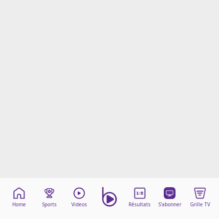
Mentions légales
Cookies
Protection des données
Paramétrer mon consentement
Home
Sports
Videos
Résultats
S'abonner
Grille TV