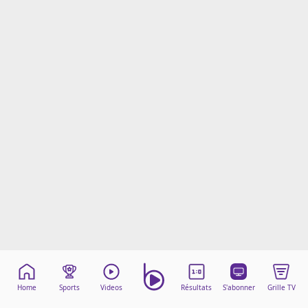
Mentions légales
Cookies
Protection des données
Paramétrer mon consentement
Home
Sports
Videos
Résultats
S'abonner
Grille TV