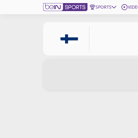
SPORTS
VIDE
beIN SPORTS CONNECT
Edition
France
Replays
Podcasts
En Direct
Gérer les notifications
Contactez nous
Grille TV
beINSPIRED
CGU
Mentions légales