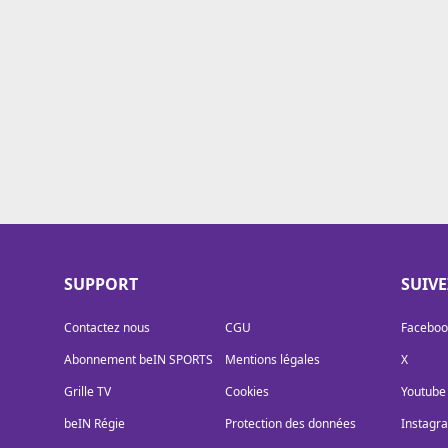
Cookies
Protection des données
Paramétrer mon consentement
SUPPORT
SUIV
Contactez nous
CGU
Faceboo
Abonnement beIN SPORTS
Mentions légales
X
Grille TV
Cookies
Youtube
beIN Régie
Protection des données
Instagr