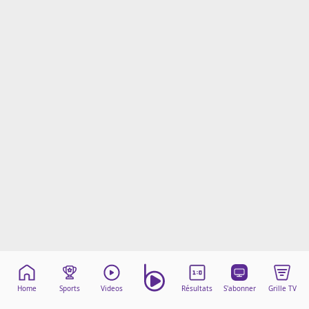
Mentions légales
Cookies
Protection des données
Paramétrer mon consentement
Home
Sports
Videos
Résultats
S'abonner
Grille TV