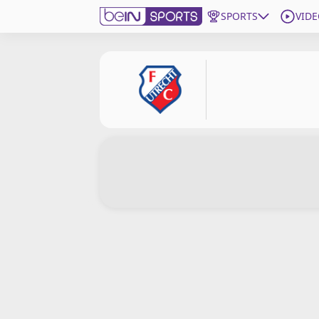
SPORTS
VIDE
beIN SPORTS CONNECT
Edition
France
Replays
Podcasts
En Direct
Gérer les notifications
Contactez nous
Grille TV
beINSPIRED
CGU
Mentions légales