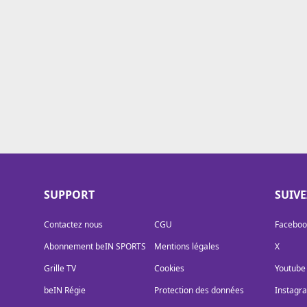
Cookies
Protection des données
Paramétrer mon consentement
SUPPORT
SUIV
Contactez nous
CGU
Faceboo
Abonnement beIN SPORTS
Mentions légales
X
Grille TV
Cookies
Youtube
beIN Régie
Protection des données
Instagr