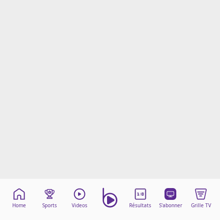
Mentions légales
Cookies
Protection des données
Paramétrer mon consentement
Home
Sports
Videos
Résultats
S'abonner
Grille TV