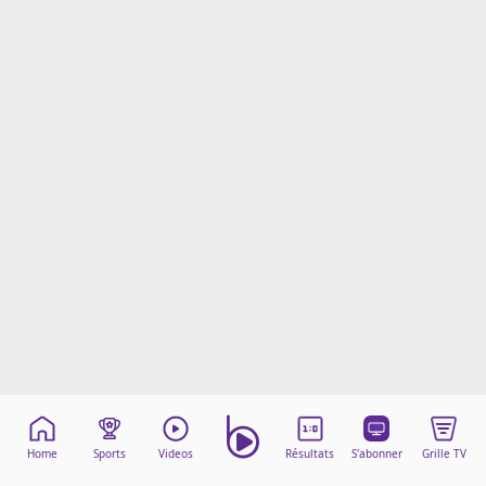
Mentions légales
Cookies
Protection des données
Paramétrer mon consentement
Home
Sports
Videos
Résultats
S'abonner
Grille TV