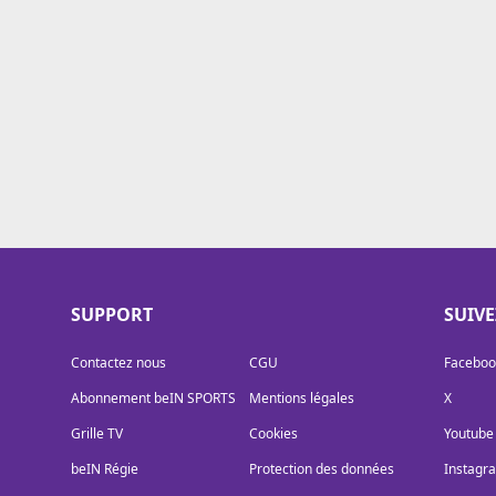
Cookies
Protection des données
Paramétrer mon consentement
SUPPORT
SUIV
Contactez nous
CGU
Faceboo
Abonnement beIN SPORTS
Mentions légales
X
Grille TV
Cookies
Youtube
beIN Régie
Protection des données
Instagr