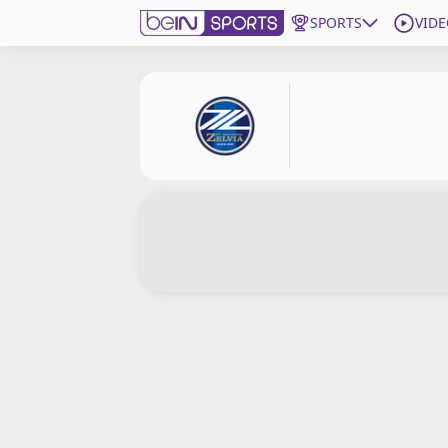
SPORTS
VIDE
beIN SPORTS CONNECT
Edition
France
Replays
Podcasts
En Direct
Gérer les notifications
Contactez nous
Grille TV
beINSPIRED
CGU
Mentions légales