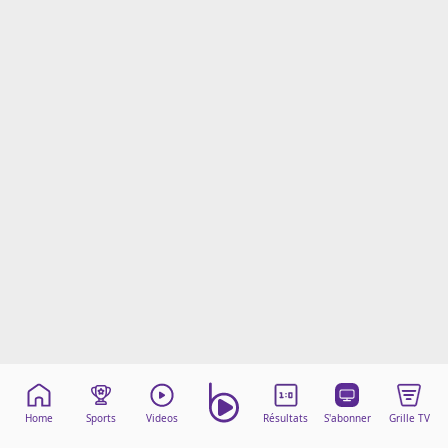
Mentions légales
Cookies
Protection des données
Paramétrer mon consentement
Home
Sports
Videos
Résultats
S'abonner
Grille TV