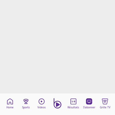
Mentions légales
Cookies
Protection des données
Paramétrer mon consentement
Home
Sports
Videos
Résultats
S'abonner
Grille TV