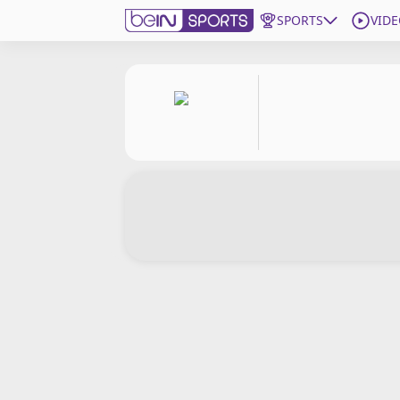
SPORTS
VIDE
beIN SPORTS CONNECT
Edition
France
Replays
Podcasts
En Direct
Gérer les notifications
Contactez nous
Grille TV
beINSPIRED
CGU
Mentions légales