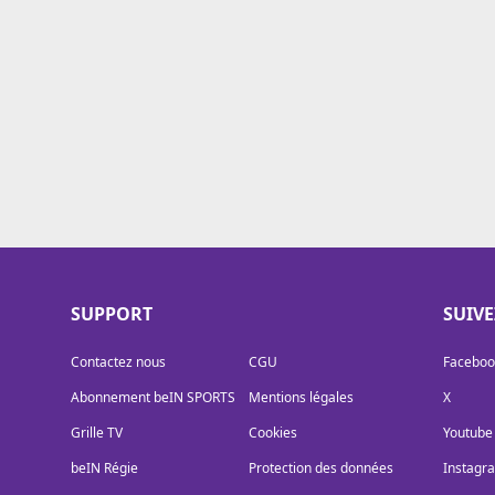
Cookies
Protection des données
Paramétrer mon consentement
SUPPORT
SUIV
Contactez nous
CGU
Faceboo
Abonnement beIN SPORTS
Mentions légales
X
Grille TV
Cookies
Youtube
beIN Régie
Protection des données
Instagr