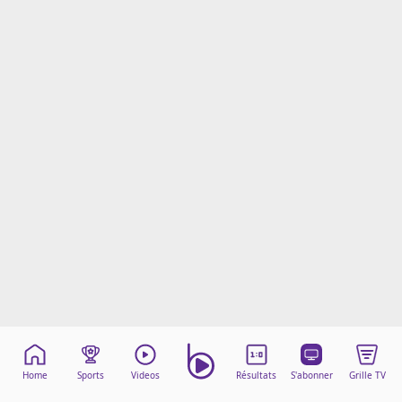
Mentions légales
Cookies
Protection des données
Paramétrer mon consentement
Home
Sports
Videos
Résultats
S'abonner
Grille TV