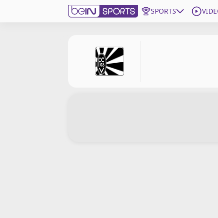
SPORTS
VIDE
beIN SPORTS CONNECT
Edition
France
Replays
Podcasts
En Direct
Gérer les notifications
Contactez nous
Grille TV
beINSPIRED
CGU
Mentions légales