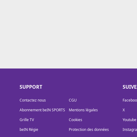
Cookies
Protection des données
Paramétrer mon consentement
SUPPORT
SUIV
Contactez nous
CGU
Faceboo
Abonnement beIN SPORTS
Mentions légales
X
Grille TV
Cookies
Youtube
beIN Régie
Protection des données
Instagr