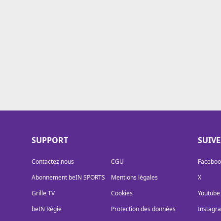
Cookies
Protection des données
Paramétrer mon consentement
SUPPORT
SUIV
Contactez nous
CGU
Faceboo
Abonnement beIN SPORTS
Mentions légales
X
Grille TV
Cookies
Youtube
beIN Régie
Protection des données
Instagr