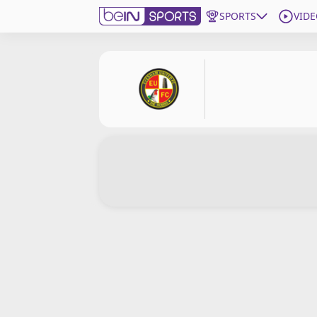
SPORTS
VIDE
beIN SPORTS CONNECT
Edition
France
Replays
Podcasts
En Direct
Gérer les notifications
Contactez nous
Grille TV
beINSPIRED
CGU
Mentions légales