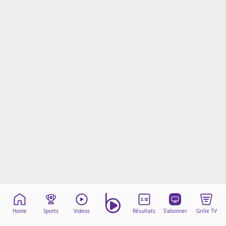
Mentions légales
Cookies
Protection des données
Paramétrer mon consentement
Home
Sports
Videos
Résultats
S'abonner
Grille TV