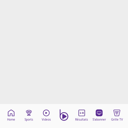
Mentions légales
Cookies
Protection des données
Paramétrer mon consentement
Home
Sports
Videos
Résultats
S'abonner
Grille TV