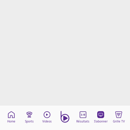
Mentions légales
Cookies
Protection des données
Paramétrer mon consentement
Home
Sports
Videos
Résultats
S'abonner
Grille TV