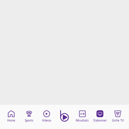
Mentions légales
Cookies
Protection des données
Paramétrer mon consentement
Home
Sports
Videos
Résultats
S'abonner
Grille TV