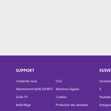
Cookies
Protection des données
Paramétrer mon consentement
SUPPORT
SUIV
Contactez nous
CGU
Faceboo
Abonnement beIN SPORTS
Mentions légales
X
Grille TV
Cookies
Youtube
beIN Régie
Protection des données
Instagr