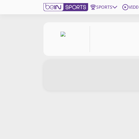
SPORTS
VIDE
beIN SPORTS CONNECT
Edition
France
Replays
Podcasts
En Direct
Gérer les notifications
Contactez nous
Grille TV
beINSPIRED
CGU
Mentions légales