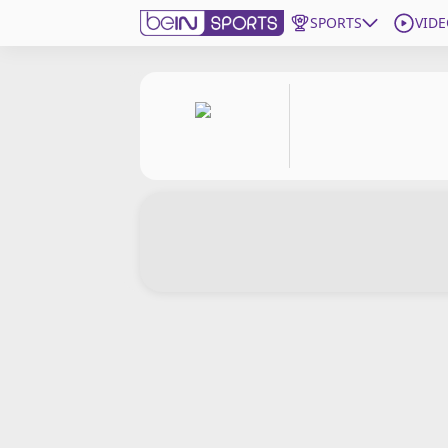
SPORTS
VIDE
beIN SPORTS CONNECT
Edition
France
Replays
Podcasts
En Direct
Gérer les notifications
Contactez nous
Grille TV
beINSPIRED
CGU
Mentions légales