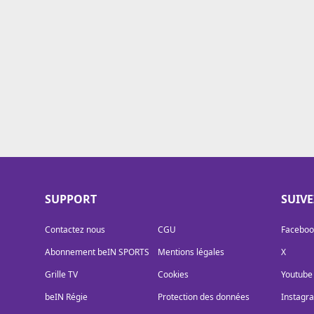
Cookies
Protection des données
Paramétrer mon consentement
SUPPORT
SUIV
Contactez nous
CGU
Faceboo
Abonnement beIN SPORTS
Mentions légales
X
Grille TV
Cookies
Youtube
beIN Régie
Protection des données
Instagr