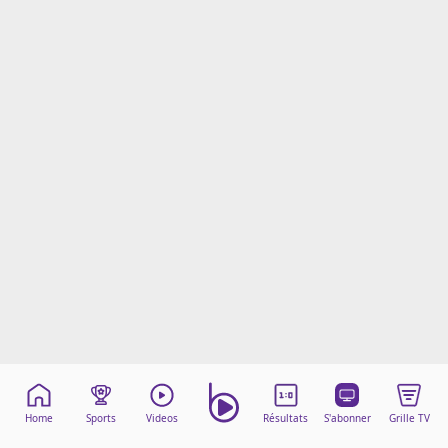
Mentions légales
Cookies
Protection des données
Paramétrer mon consentement
Home
Sports
Videos
Résultats
S'abonner
Grille TV