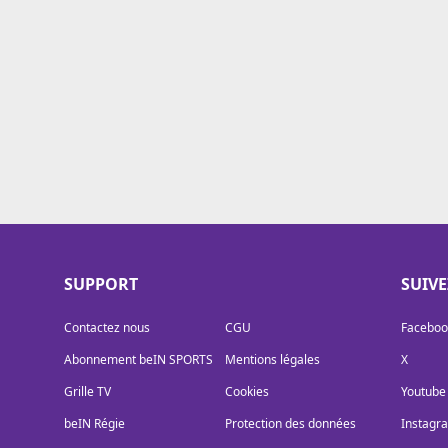
Cookies
Protection des données
Paramétrer mon consentement
SUPPORT
SUIV
Contactez nous
CGU
Faceboo
Abonnement beIN SPORTS
Mentions légales
X
Grille TV
Cookies
Youtube
beIN Régie
Protection des données
Instagr