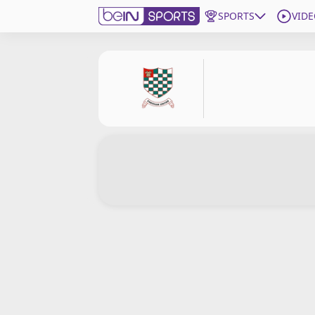
SPORTS
VIDE
beIN SPORTS CONNECT
Edition
France
Replays
Podcasts
En Direct
Gérer les notifications
Contactez nous
Grille TV
beINSPIRED
CGU
Mentions légales