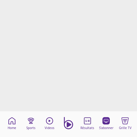
Mentions légales
Cookies
Protection des données
Paramétrer mon consentement
Home
Sports
Videos
Résultats
S'abonner
Grille TV