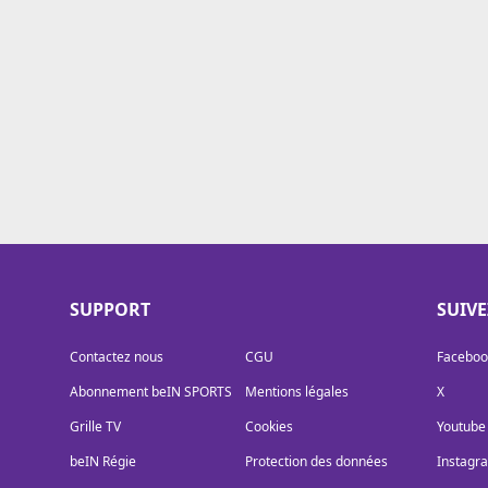
Cookies
Protection des données
Paramétrer mon consentement
SUPPORT
SUIV
Contactez nous
CGU
Faceboo
Abonnement beIN SPORTS
Mentions légales
X
Grille TV
Cookies
Youtube
beIN Régie
Protection des données
Instagr