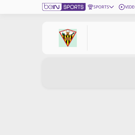
SPORTS
VIDE
beIN SPORTS CONNECT
Edition
France
Replays
Podcasts
En Direct
Gérer les notifications
Contactez nous
Grille TV
beINSPIRED
CGU
Mentions légales