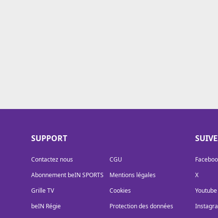
Cookies
Protection des données
Paramétrer mon consentement
SUPPORT
SUIV
Contactez nous
CGU
Faceboo
Abonnement beIN SPORTS
Mentions légales
X
Grille TV
Cookies
Youtube
beIN Régie
Protection des données
Instagr