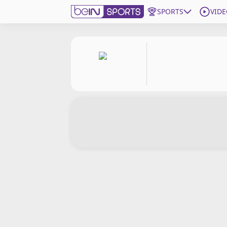
SPORTS
VIDE
beIN SPORTS CONNECT
Edition
France
Replays
Podcasts
En Direct
Gérer les notifications
Contactez nous
Grille TV
beINSPIRED
CGU
Mentions légales