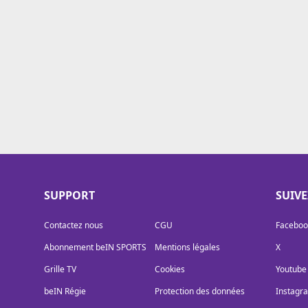
Cookies
Protection des données
Paramétrer mon consentement
SUPPORT
SUIV
Contactez nous
CGU
Faceboo
Abonnement beIN SPORTS
Mentions légales
X
Grille TV
Cookies
Youtube
beIN Régie
Protection des données
Instagr