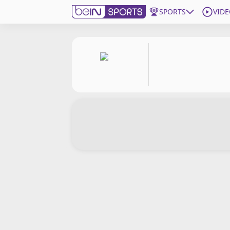
SPORTS
VIDE
beIN SPORTS CONNECT
Edition
France
Replays
Podcasts
En Direct
Gérer les notifications
Contactez nous
Grille TV
beINSPIRED
CGU
Mentions légales