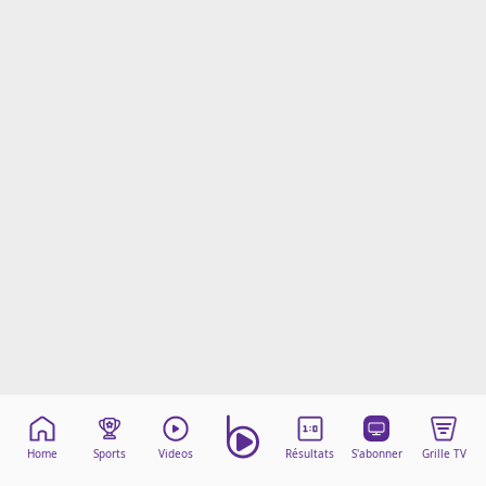
Mentions légales
Cookies
Protection des données
Paramétrer mon consentement
Home
Sports
Videos
Résultats
S'abonner
Grille TV