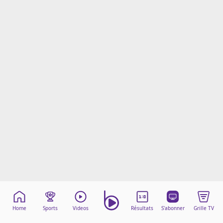
Mentions légales
Cookies
Protection des données
Paramétrer mon consentement
Home
Sports
Videos
Résultats
S'abonner
Grille TV