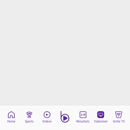
Mentions légales
Cookies
Protection des données
Paramétrer mon consentement
Home
Sports
Videos
Résultats
S'abonner
Grille TV