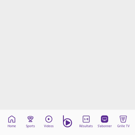
Mentions légales
Cookies
Protection des données
Paramétrer mon consentement
Home
Sports
Videos
Résultats
S'abonner
Grille TV