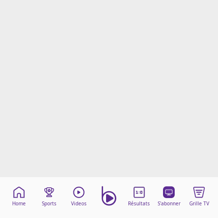
Mentions légales
Cookies
Protection des données
Paramétrer mon consentement
Home
Sports
Videos
Résultats
S'abonner
Grille TV