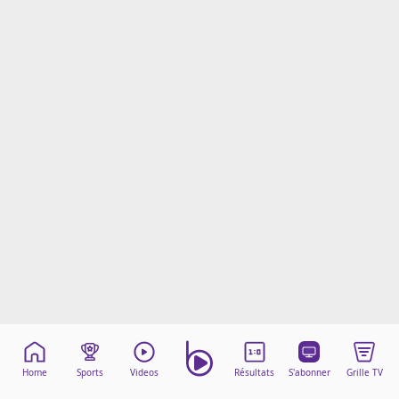
Mentions légales
Cookies
Protection des données
Paramétrer mon consentement
Home
Sports
Videos
Résultats
S'abonner
Grille TV