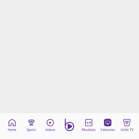
Mentions légales
Cookies
Protection des données
Paramétrer mon consentement
Home
Sports
Videos
Résultats
S'abonner
Grille TV