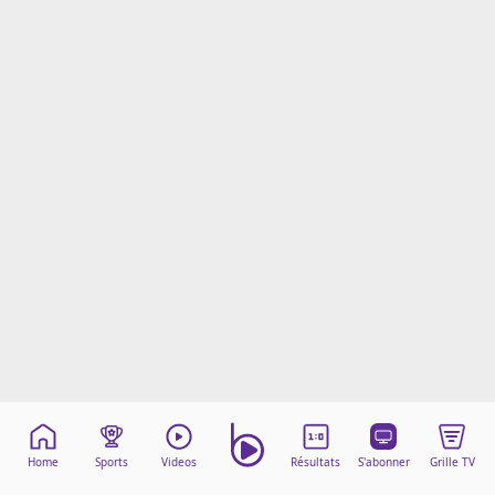
Mentions légales
Cookies
Protection des données
Paramétrer mon consentement
Home
Sports
Videos
Résultats
S'abonner
Grille TV