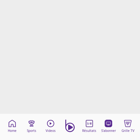
Mentions légales
Cookies
Protection des données
Paramétrer mon consentement
Home
Sports
Videos
Résultats
S'abonner
Grille TV