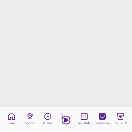
Mentions légales
Cookies
Protection des données
Paramétrer mon consentement
Home
Sports
Videos
Résultats
S'abonner
Grille TV