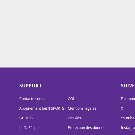
Cookies
Protection des données
Paramétrer mon consentement
SUPPORT
SUIV
Contactez nous
CGU
Faceboo
Abonnement beIN SPORTS
Mentions légales
X
Grille TV
Cookies
Youtube
beIN Régie
Protection des données
Instagr