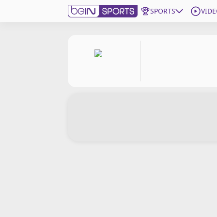
SPORTS
VIDE
beIN SPORTS CONNECT
Edition
France
Replays
Podcasts
En Direct
Gérer les notifications
Contactez nous
Grille TV
beINSPIRED
CGU
Mentions légales